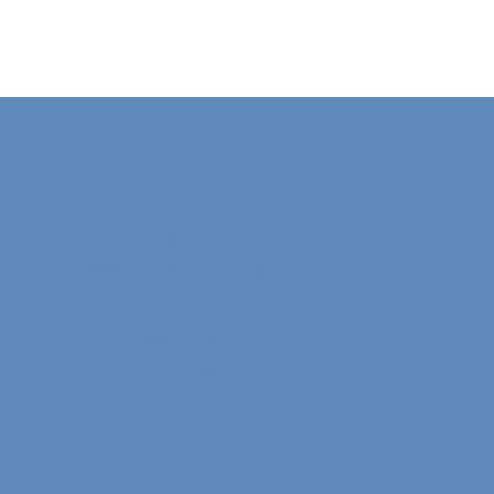
DIN Regnskabspartner
Skovsangervej 12
8660 Skanderborg
Cvr: 21585238
Tlf.: 2966 2260
E-mail:
info@dinregnskabspartner.dk