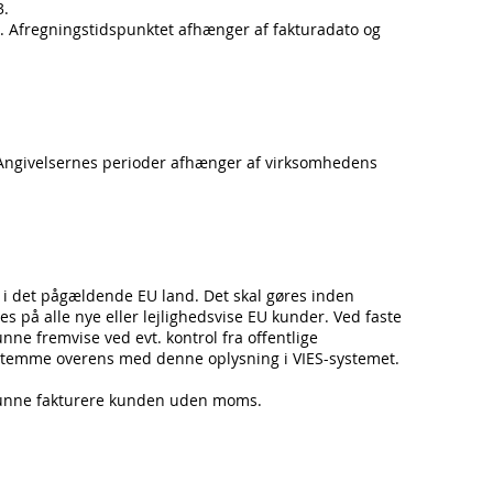
3.
. Afregningstidspunktet afhænger af fakturadato og
te. Angivelsernes perioder afhænger af virksomhedens
t i det pågældende EU land. Det skal gøres inden
på alle nye eller lejlighedsvise EU kunder. Ved faste
e fremvise ved evt. kontrol fra offentlige
temme overens med denne oplysning i VIES-systemet.
t kunne fakturere kunden uden moms.