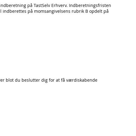
indberetning på TastSelv Erhverv. Indberetningsfristen
al indberettes på momsangivelsens rubrik B opdelt på
er blot du beslutter dig for at f
å værdiskabende