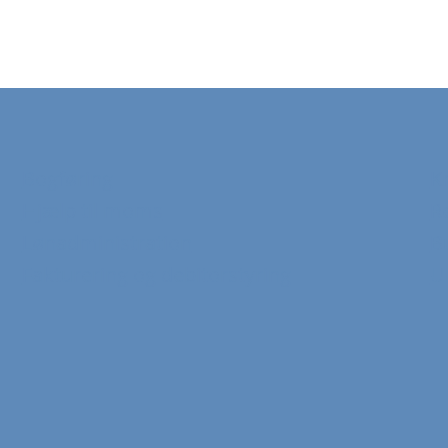
Bogføring
K
Hjælp til moms
R
Lønadministration
B
Fakturering og debitorstyring
U