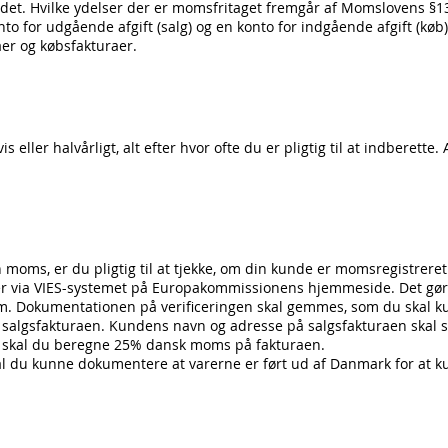
tedet. Hvilke ydelser der er momsfritaget fremgår af Momslovens §1
for udgående afgift (salg) og en konto for indgående afgift (køb)
aer og købsfakturaer.
 eller halvårligt, alt efter hvor ofte du er pligtig til at indberet
 moms, er du pligtig til at tjekke, om din kunde er momsregistrere
 via VIES-systemet
på Europakommissionens hjemmeside. Det gøres 
. Dokumentationen på verificeringen skal gemmes, som du skal kunn
gsfakturaen. Kundens navn og adresse på salgsfakturaen skal s
, skal du beregne 25% dansk moms på fakturaen.
skal du kunne dokumentere at varerne er ført ud af Danmark for a