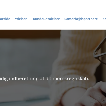
orside
Ydelser
Kundeudtalelser
Samarbejdspartnere
K
ttidig indberetning af dit momsregnskab.