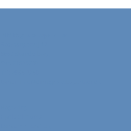
DIN Regnskabspartner
Skovsangervej 12
8660 Skanderborg
Cvr: 21585238
Tlf.: 2966 2260
E-mail:
info@dinregnskabspartner.dk
Bogføring
Hjælp til moms
Lønadministration