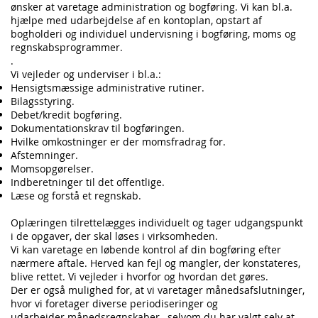
ønsker at varetage administration og bogføring. Vi kan bl.a.
hjælpe med udarbejdelse af en kontoplan, opstart af
bogholderi og individuel undervisning i bogføring, moms og
regnskabsprogrammer.
.
Vi vejleder og underviser i bl.a.:
Hensigtsmæssige administrative rutiner.
Bilagsstyring.
Debet/kredit bogføring.
Dokumentationskrav til bogføringen.
Hvilke omkostninger er der momsfradrag for.
Afstemninger.
Momsopgørelser.
Indberetninger til det offentlige.
Læse og forstå et regnskab.
Oplæringen tilrettelægges individuelt og tager udgangspunkt
i de opgaver, der skal løses i virksomheden.
Vi kan varetage en løbende kontrol af din bogføring efter
nærmere aftale. Herved kan fejl og mangler, der konstateres,
blive rettet. Vi vejleder i hvorfor og hvordan det gøres.
Der er også mulighed for, at vi varetager månedsafslutninger,
hvor vi foretager diverse periodiseringer og
udarbejder
månedsregnskaber
, selvom du har valgt selv at