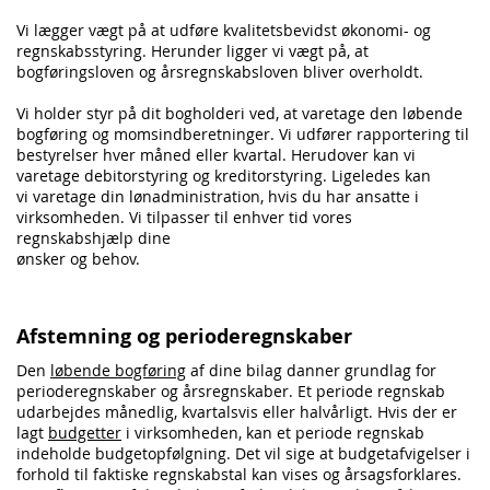
Vi lægger vægt på at udføre kvalitetsbevidst økonomi- og
regnskabsstyring. Herunder ligger vi vægt på, at
bogføringsloven og årsregnskabsloven bliver overholdt.
Vi holder styr på dit bogholderi ved, at varetage den løbende
bogføring og momsindberetninger. Vi udfører rapportering til
bestyrelser hver måned eller kvartal. Herudover kan vi
varetage
debitorstyring
og
kreditorstyring
. Ligeledes kan
vi varetage din
lønadministration
, hvis du har ansatte i
virksomheden. Vi tilpasser til enhver tid vores
regnskabshjælp dine
ønsker og behov.
Afstemning og perioderegnskaber
Den
løbende bogføring
af dine bilag danner grundlag for
perioderegnskaber og årsregnskaber. Et periode regnskab
udarbejdes månedlig, kvartalsvis eller halvårligt. Hvis der er
lagt
budgetter
i virksomheden, kan et periode regnskab
indeholde budgetopfølgning. Det vil sige at budgetafvigelser i
forhold til faktiske regnskabstal kan vises og årsagsforklares.