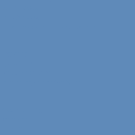
Cvr: 21585238
Tlf.: 2966 2260
E-mail:
info@dinregnskabspartner.dk
Bogføring
Hjælp til moms
Lønadministration
Fakturering og debitorstyring
Kreditorstyring
Regnskab
Budgetter