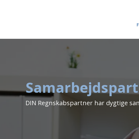
F
Samarbejdspartn
DIN Regnskabspartner har dygtige sa