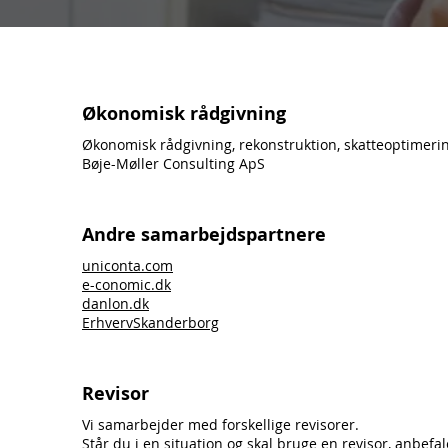
Økonomisk rådgivning
Økonomisk rådgivning, rekonstruktion, skatteoptimering
Bøje-Møller Consulting ApS
Andre samarbejdspartnere
uniconta.com
e-conomic.dk
danlon.dk
ErhvervSkanderborg
Revisor
Vi samarbejder med forskellige revisorer.
Står du i en situation og skal bruge en revisor, anbef