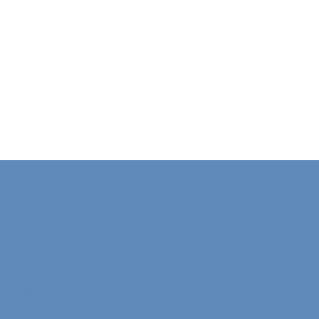
Bogføring
K
Hjælp til moms
R
Lønadministration
B
Fakturering og debitorstyring
U