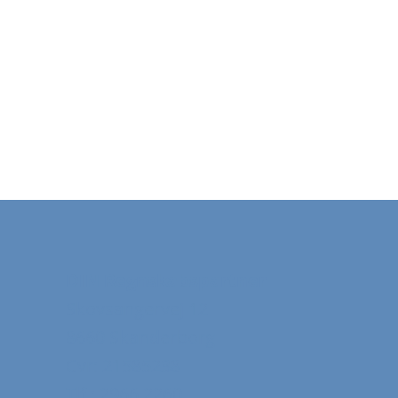
DIN Regnskabspartner
Skovsangervej 12
8660 Skanderborg
Cvr: 21585238
Tlf.: 2966 2260