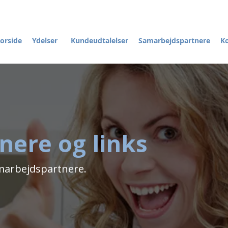
orside
Ydelser
Kundeudtalelser
Samarbejdspartnere
K
ere og links
marbejdspartnere.