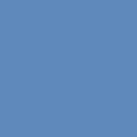
DIN Regnskabspartner
Skovsangervej 12
8660 Skanderborg
Cvr: 21585238
Tlf.: 2966 2260
E-mail:
info@dinregnskabspartner.dk
Bogføring
Hjælp til moms
Lønadministration
Fakturering og debitorstyring