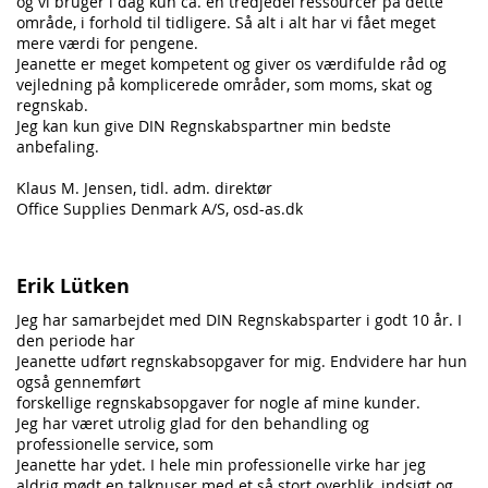
og vi bruger i dag kun ca. en tredjedel ressourcer på dette
område, i forhold til tidligere. Så alt i alt har vi fået meget
mere værdi for pengene.
Jeanette er meget kompetent og giver os værdifulde råd og
vejledning på komplicerede områder, som moms, skat og
regnskab.
Jeg kan kun give DIN Regnskabspartner min bedste
anbefaling.
Klaus M. Jensen, tidl. adm. direktør
Office Supplies Denmark A/S,
osd-as.dk
Erik Lütken
Jeg har samarbejdet med DIN Regnskabsparter i godt 10 år. I
den periode har
Jeanette udført regnskabsopgaver for mig. Endvidere har hun
også gennemført
forskellige regnskabsopgaver for nogle af mine kunder.
Jeg har været utrolig glad for den behandling og
professionelle service, som
Jeanette har ydet. I hele min professionelle virke har jeg
aldrig mødt en talknuser med et så stort overblik, indsigt og